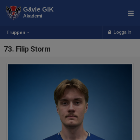
Gävle GIK
Akademi
Logga in
Truppen
73. Filip Storm