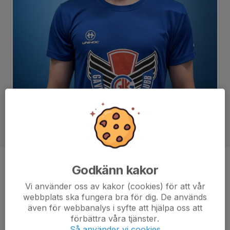
Godkänn kakor
Position
Back
Ålder
17 år
Vi använder oss av kakor (cookies) för att vår
webbplats ska fungera bra för dig. De används
även för webbanalys i syfte att hjälpa oss att
förbättra våra tjänster.
Så använder vi cookies