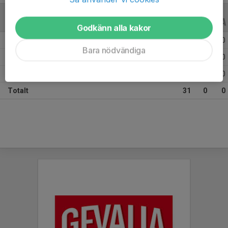
ALLA SERIER
ALLA ÅR
Godkänn alla kakor
Säsongen 25/26
20
0
0
Bara nödvändiga
Säsongen 24/25
2
0
0
Säsongen 23/24
9
0
0
Totalt
31
0
0