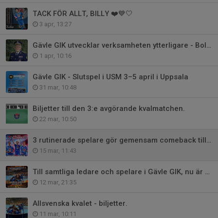
TACK FÖR ALLT, BILLY ❤️💙🤍
3 apr, 13:27
Gävle GIK utvecklar verksamheten ytterligare - Bollförvaring.
1 apr, 10:16
Gävle GIK - Slutspel i USM 3–5 april i Uppsala
31 mar, 10:48
Biljetter till den 3:e avgörande kvalmatchen.
22 mar, 10:50
3 rutinerade spelare gör gemensam comeback till kvalet.
15 mar, 11:43
Till samtliga ledare och spelare i Gävle GIK, nu är det kvalfeber!
12 mar, 21:35
Allsvenska kvalet - biljetter.
11 mar, 10:11