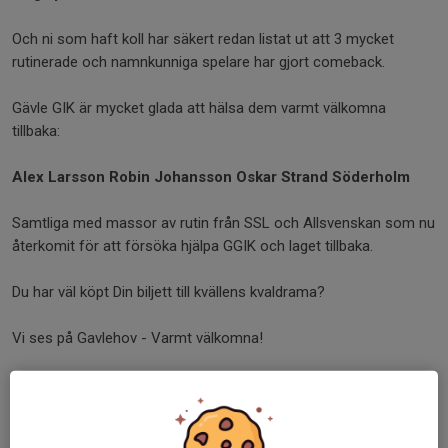
Och ni som haft koll har säkert redan listat ut att 3 mycket
rutinerade och namnkunniga spelare har gjort comeback.
Gävle GIK är mycket glada att hälsa dem varmt välkomna
tillbaka:
Alex Larsson Robin Johansson Oskar Strand Söderholm
Samtliga med massor av rutin från SSL och Allsvenskan som nu
återkomit för att försöka hjälpa GGIK och laget tillbaka.
Du har väl köpt Din biljett till kvällens kvaldrama?
Vi ses på Gavlehov - Varmt välkomna!
Dela nyhet