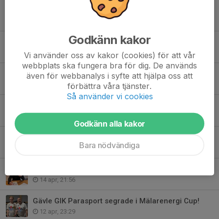
Tidigare nyheter
Godkänn kakor
Gävle GIK önskar Er alla en trevlig sommar!
15 jun, 23:10
Vi använder oss av kakor (cookies) för att vår
webbplats ska fungera bra för dig. De används
Vill Du bli en av alla oss - Börja spela innebandy i Gävle GIK!
även för webbanalys i syfte att hjälpa oss att
9 jun, 12:15
förbättra våra tjänster.
Så använder vi cookies
Serieindelningen är nu klar för 2026-27.
4 maj, 11:05
Godkänn alla kakor
Tränarstaben växer - Malcolm blir nästa man till A-laget.
Bara nödvändiga
15 apr, 21:34
Han blir Gävle GIK´s nya huvudtränare.
14 apr, 21:56
Gävle GIK Parasport segrade i Mälarenergi Cup!
12 apr, 23:29