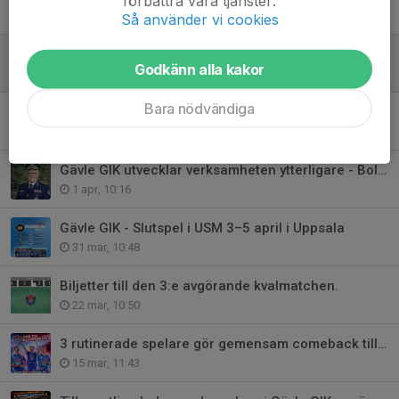
förbättra våra tjänster.
14 apr, 21:56
Så använder vi cookies
Gävle GIK Parasport segrade i Mälarenergi Cup!
Godkänn alla kakor
12 apr, 23:29
Bara nödvändiga
TACK FÖR ALLT, BILLY ❤️💙🤍
3 apr, 13:27
Gävle GIK utvecklar verksamheten ytterligare - Bollförvaring.
1 apr, 10:16
Gävle GIK - Slutspel i USM 3–5 april i Uppsala
31 mar, 10:48
Biljetter till den 3:e avgörande kvalmatchen.
22 mar, 10:50
3 rutinerade spelare gör gemensam comeback till kvalet.
15 mar, 11:43