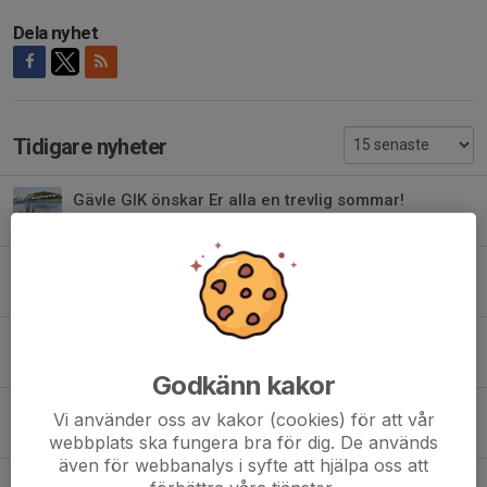
Dela nyhet
Tidigare nyheter
Gävle GIK önskar Er alla en trevlig sommar!
15 jun, 23:10
Vill Du bli en av alla oss - Börja spela innebandy i Gävle GIK!
9 jun, 12:15
Serieindelningen är nu klar för 2026-27.
4 maj, 11:05
Godkänn kakor
Tränarstaben växer - Malcolm blir nästa man till A-laget.
Vi använder oss av kakor (cookies) för att vår
15 apr, 21:34
webbplats ska fungera bra för dig. De används
även för webbanalys i syfte att hjälpa oss att
Han blir Gävle GIK´s nya huvudtränare.