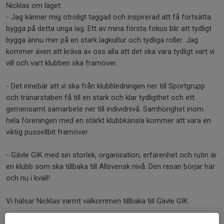
Nicklas om läget:
- Jag känner mig otroligt taggad och inspirerad att få fortsätta
bygga på detta unga lag. Ett av mina första fokus blir att tydligt
bygga ännu mer på en stark lagkultur och tydliga roller. Jag
kommer även att kräva av oss alla att det ska vara tydligt vart vi
vill och vart klubben ska framöver.
- Det innebär att vi ska från klubbledningen ner till Sportgrupp
och tränarstaben få till en stark och klar tydligthet och ett
gemensamt samarbete ner till individnivå. Samhörighet inom
hela föreningen med en stärkt klubbkänsla kommer att vara en
viktig pussellbit framöver.
- Gävle GIK med sin storlek, organisation, erfarenhet och rutin är
en klubb som ska tillbaka till Allsvensk nivå. Den resan börjar här
och nu i kväll!
Vi hälsar Nicklas varmt välkommen tillbaka till Gävle GIK.