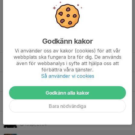
Mer nyheter kommer inom kort om tränarstaben.
Dela nyhet
Godkänn kakor
Tidigare nyheter
Vi använder oss av kakor (cookies) för att vår
webbplats ska fungera bra för dig. De används
Gävle GIK önskar Er alla en trevlig sommar!
även för webbanalys i syfte att hjälpa oss att
15 jun, 23:10
förbättra våra tjänster.
Så använder vi cookies
Vill Du bli en av alla oss - Börja spela innebandy i Gävle GIK!
9 jun, 12:15
Godkänn alla kakor
Serieindelningen är nu klar för 2026-27.
4 maj, 11:05
Bara nödvändiga
Tränarstaben växer - Malcolm blir nästa man till A-laget.
15 apr, 21:34