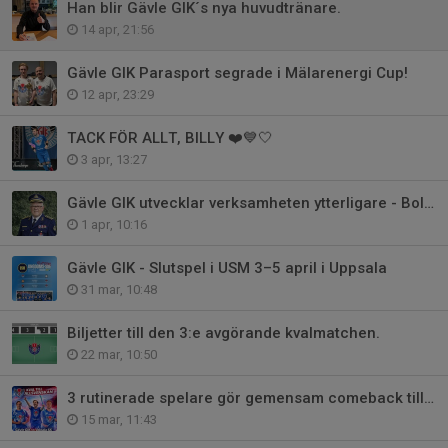
Han blir Gävle GIK´s nya huvudtränare.
14 apr, 21:56
Gävle GIK Parasport segrade i Mälarenergi Cup!
12 apr, 23:29
TACK FÖR ALLT, BILLY ❤️💙🤍
3 apr, 13:27
Gävle GIK utvecklar verksamheten ytterligare - Bollförvaring.
1 apr, 10:16
Gävle GIK - Slutspel i USM 3–5 april i Uppsala
31 mar, 10:48
Biljetter till den 3:e avgörande kvalmatchen.
22 mar, 10:50
3 rutinerade spelare gör gemensam comeback till kvalet.
15 mar, 11:43