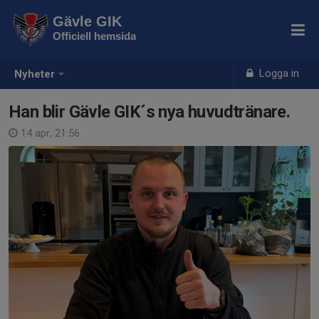
Gävle GIK
Officiell hemsida
Logga in
Nyheter
Han blir Gävle GIK´s nya huvudtränare.
14 apr, 21:56