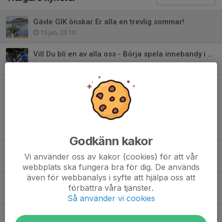
Gävle GIK önskar Er alla en trevlig sommar!
15 jun, 23:10
Vill Du bli en av alla oss - Börja spela innebandy i Gävle GIK!
9 jun, 12:15
Serieindelningen är nu klar för 2026-27.
4 maj, 11:05
Tränarstaben växer - Malcolm blir nästa man till A-laget.
15 apr, 21:34
Godkänn kakor
Han blir Gävle GIK´s nya huvudtränare.
Vi använder oss av kakor (cookies) för att vår
14 apr, 21:56
webbplats ska fungera bra för dig. De används
även för webbanalys i syfte att hjälpa oss att
Gävle GIK Parasport segrade i Mälarenergi Cup!
förbättra våra tjänster.
12 apr, 23:29
Så använder vi cookies
TACK FÖR ALLT, BILLY ❤️💙🤍