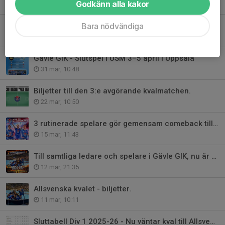
Godkänn alla kakor
3 apr, 13:27
Bara nödvändiga
Gävle GIK utvecklar verksamheten ytterligare - Bollförvaring.
1 apr, 10:16
Gävle GIK - Slutspel i USM 3–5 april i Uppsala
31 mar, 10:48
Biljetter till den 3:e avgörande kvalmatchen.
22 mar, 10:50
3 rutinerade spelare gör gemensam comeback till kvalet.
15 mar, 11:43
Till samtliga ledare och spelare i Gävle GIK, nu är det kvalfeber!
12 mar, 21:35
Allsvenska kvalet - biljetter.
11 mar, 10:11
Sluttabell Div 1 2025-26 - Nu väntar kval till Allsvenskan.