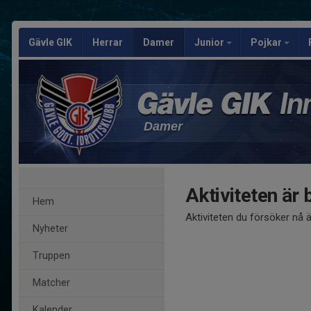
Gävle GIK
Herrar
Damer
Junior
Pojkar
Damer
Aktiviteten är 
Hem
Aktiviteten du försöker nå 
Nyheter
Truppen
Matcher
Kalender