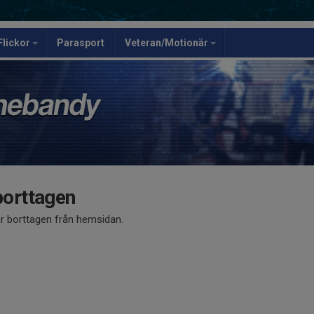
Flickor
Parasport
Veteran/Motionär
borttagen
är borttagen från hemsidan.