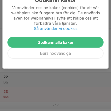
17
Vi använder oss av kakor (cookies) för att vår
Mån
webbplats ska fungera bra för dig. De används
även för webbanalys i syfte att hjälpa oss att
18
förbättra våra tjänster.
Tis
Så använder vi cookies
19
Ons
Godkänn alla kakor
20
Bara nödvändiga
Tor
21
Fre
22
Lör
23
Sön
v.17