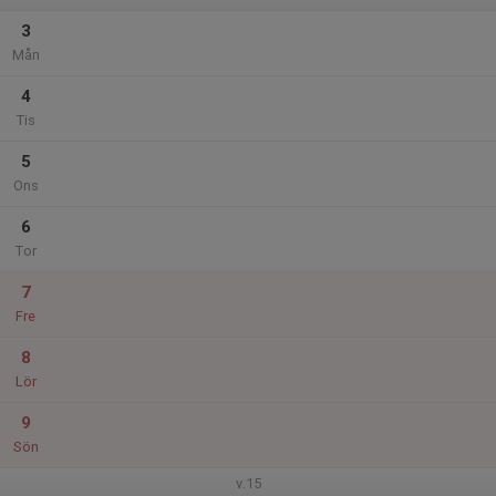
3
Mån
4
Tis
5
Ons
6
Tor
7
Fre
8
Lör
9
Sön
v.15