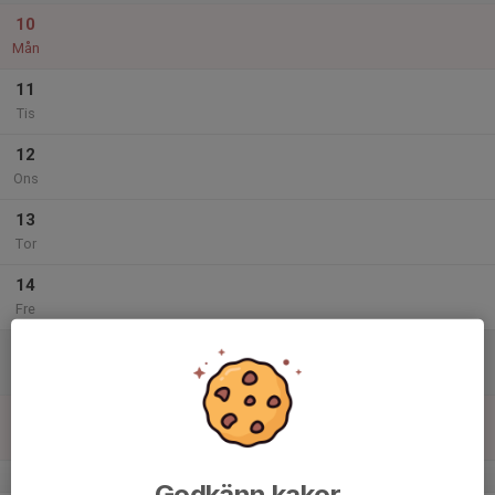
10
Mån
11
Tis
12
Ons
13
Tor
14
Fre
15
Lör
16
Sön
v.16
Godkänn kakor