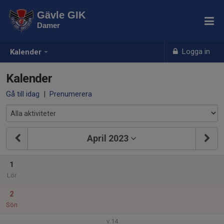
Gävle GIK
Damer
Logga in
Kalender
Kalender
Gå till idag
|
Prenumerera
April 2023
1
Lör
2
Sön
v.14