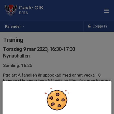
Gävle GIK
DJ16
Logga in
Kalender
Träning
Torsdag 9 mar 2023, 16:30-17:30
Nynäshallen
Samling: 16:25
Pga att Alfahallen är uppbokad med annat vecka 10
hoppas vi kunna träna på Nynäs istället. Kan man komma
tidigare och bygga sarg får man gärna det, då får vi mer
speltid. Annars hjälps alla åt att bygga direkt vi kommer
så får vi så mycket speltid som möjligt.