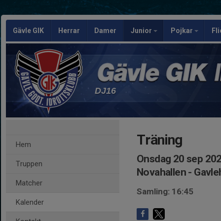
Gävle GIK
Herrar
Damer
Junior
Pojkar
Fl
DJ16
Träning
Hem
Onsdag 20 sep 202
Truppen
Novahallen - Gavl
Matcher
Samling: 16:45
Kalender