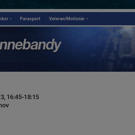
ickor
Parasport
Veteran/Motionär
3, 16:45-18:15
ehov