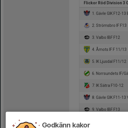
Flickor Röd Division 3
1. Gävle GIK F12-13 
2. Strömsbro IF F13
3. Valbo IBF F12
4. Åmots IF F 11/13
5. IK Ljusdal F11/12
6. Norrsundets IF/Gä
7. IK Sätra F10-12
8. Gävle GIK F11-13 
9. Valbo IBF F13
10. Hofors IBK F11/
Godkänn kakor