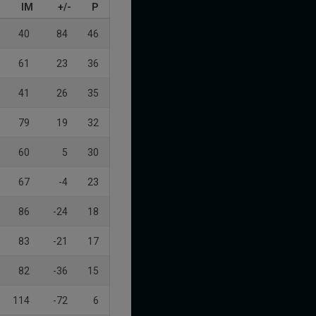
IM
+/-
P
40
84
46
61
23
36
41
26
35
79
19
32
60
5
30
67
-4
23
86
-24
18
83
-21
17
82
-36
15
114
-72
6