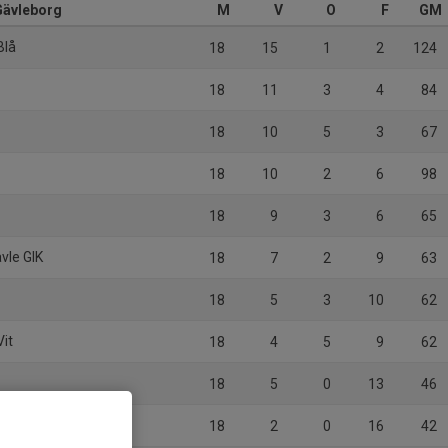
 Gävleborg
M
V
O
F
GM
Blå
18
15
1
2
124
18
11
3
4
84
18
10
5
3
67
18
10
2
6
98
18
9
3
6
65
vle GIK
18
7
2
9
63
18
5
3
10
62
Vit
18
4
5
9
62
18
5
0
13
46
12
18
2
0
16
42