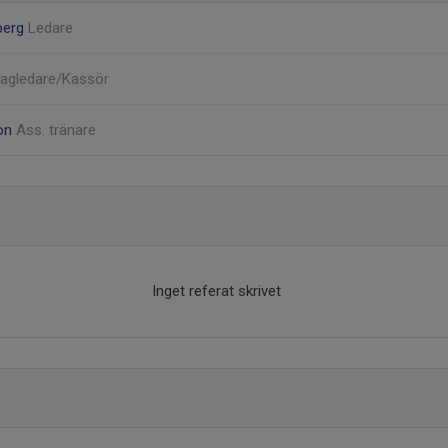
berg
Ledare
agledare/Kassör
on
Ass. tränare
Inget referat skrivet