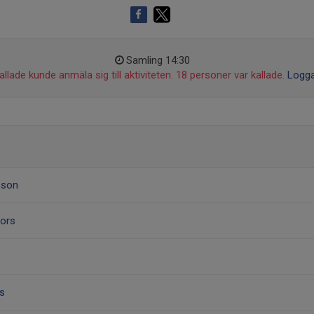
Samling 14:30
llade kunde anmäla sig till aktiviteten. 18 personer var kallade.
Logga
sson
fors
rs