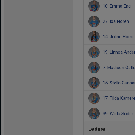
10. Emma Eng
27. Ida Norén
14. Joline Horn
19. Linnea Ande
7. Madison Östl
15. Stella Gunn
17. Tilda Kamer
39. Wilda Söder
Ledare