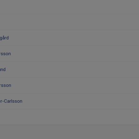
egård
rsson
und
arsson
er-Carlsson