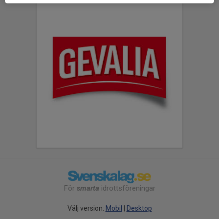
För
smarta
idrottsföreningar
Välj version:
Mobil
|
Desktop