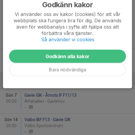
Godkänn kakor
Sön 17
IK Sätra F11-12 - Gävle GIK
00:00
Träffen Arena
Vi använder oss av kakor (cookies) för att vår
-
webbplats ska fungera bra för dig. De används
även för webbanalys i syfte att hjälpa oss att
Sön 24
Gävle GIK - IK Ljusdal F11/12
förbättra våra tjänster.
00:00
Alfahallen - Gavlehov
Så använder vi cookies
-
Sön 31
Hofors IBK F11/12 - Gävle GIK
Godkänn alla kakor
00:00
Hoforshallen
-
Bara nödvändiga
Februari - 2027
Sön 7
Gävle GIK - Åmots IF F11/13
00:00
Alfahallen - Gavlehov
-
Sön 14
Valbo IBF F13 - Gävle GIK
00:00
Valbo Sportcentrum
-