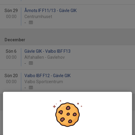
Sön 29
Åmots IF F11/13 - Gävle GIK
00:00
Centrumhuset
-
December
Sön 6
Gävle GIK - Valbo IBF F13
00:00
Alfahallen - Gavlehov
-
Sön 20
Valbo IBF F12 - Gävle GIK
00:00
Valbo Sportcentrum
-
Januari - 2027
Sön 10
Gävle GIK - Storviks IF Flickor Röd D2
00:00
Alfahallen - Gavlehov
-