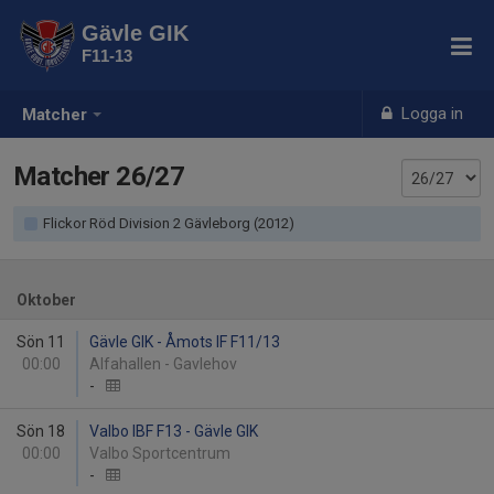
Gävle GIK
F11-13
Logga in
Matcher
Matcher 26/27
Flickor Röd Division 2 Gävleborg (2012)
Oktober
Sön 11
Gävle GIK - Åmots IF F11/13
00:00
Alfahallen - Gavlehov
-
Sön 18
Valbo IBF F13 - Gävle GIK
00:00
Valbo Sportcentrum
-