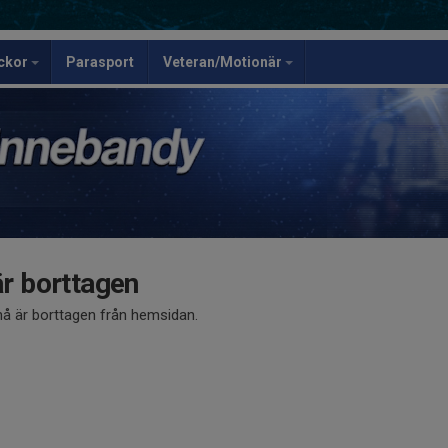
ickor
Parasport
Veteran/Motionär
 borttagen
 är borttagen från hemsidan.