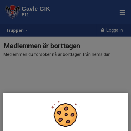
Gävle GIK
F11
Logga in
Truppen
Medlemmen är borttagen
Medlemmen du försöker nå är borttagen från hemsidan.