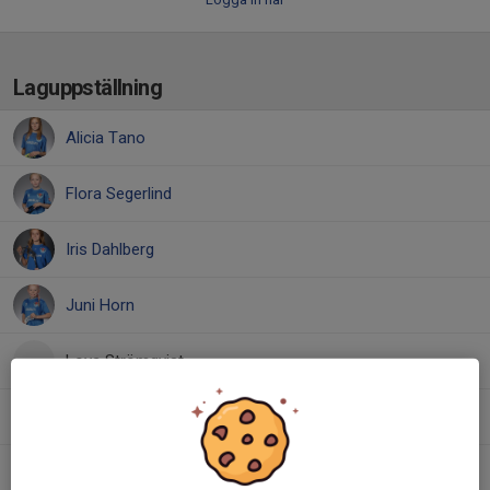
Laguppställning
Alicia Tano
Flora Segerlind
Iris Dahlberg
Juni Horn
Lova Strömqvist
Madeleine Jansson
Molly Kelkkanen