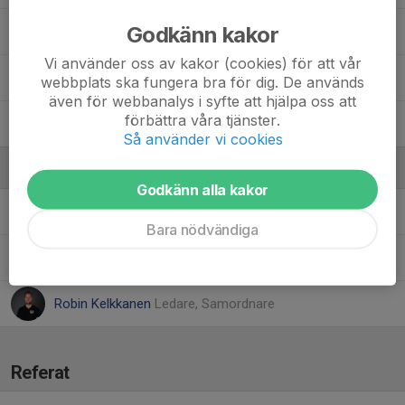
Godkänn kakor
Natalya Nässén
Vi använder oss av kakor (cookies) för att vår
Stella Malmberg
webbplats ska fungera bra för dig. De används
även för webbanalys i syfte att hjälpa oss att
förbättra våra tjänster.
Tove Vikstrand
Så använder vi cookies
Ledare
Godkänn alla kakor
Andreas Tano
Assisterande Ledare
Bara nödvändiga
Noomi Horn
Ledare
Robin Kelkkanen
Ledare, Samordnare
Referat