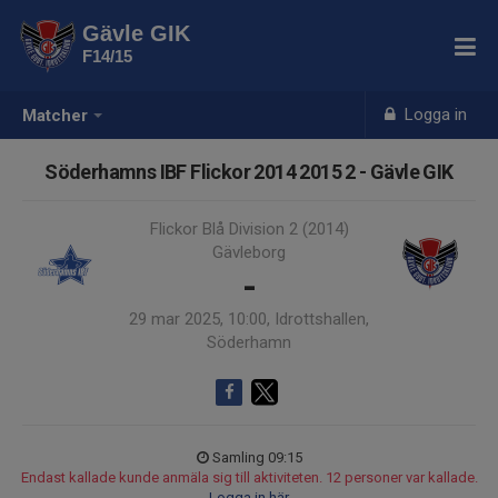
Gävle GIK
F14/15
Logga in
Matcher
Söderhamns IBF Flickor 2014 2015 2 - Gävle GIK
Flickor Blå Division 2 (2014)
Gävleborg
-
29 mar 2025, 10:00, Idrottshallen,
Söderhamn
Samling 09:15
Endast kallade kunde anmäla sig till aktiviteten. 12 personer var kallade.
Logga in här