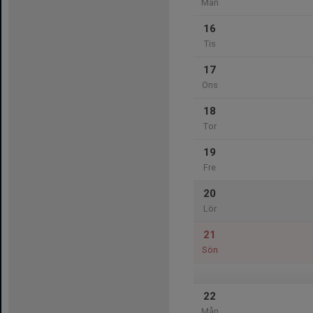
Mån
16
Tis
17
Ons
18
Tor
19
Fre
20
Lör
21
Sön
22
Mån