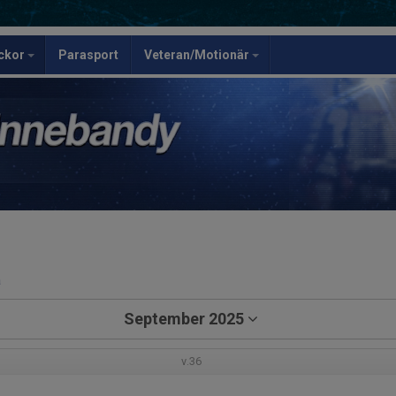
ickor
Parasport
Veteran/Motionär
a
September 2025
v.36