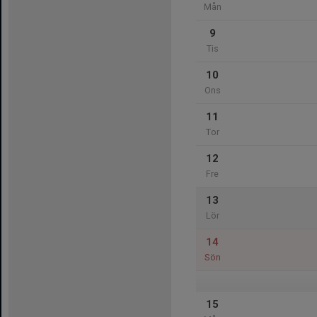
Mån
9
Tis
10
Ons
11
Tor
12
Fre
13
Lör
14
Sön
15