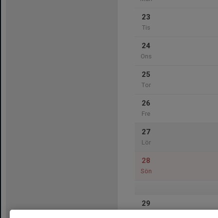
23
Tis
24
Ons
25
Tor
26
Fre
27
Lör
28
Sön
29
Mån