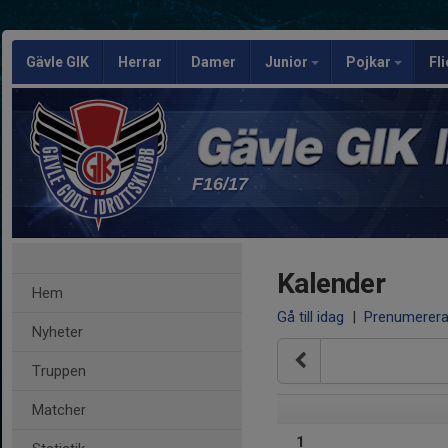
Gävle GIK
Herrar
Damer
Junior
Pojkar
Fl
F16/17
Kalender
Hem
Gå till idag
|
Prenumerer
Nyheter
Truppen
Matcher
1