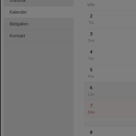
Statistik
Mån
Kalender
2
Tis
Bildgalleri
3
Kontakt
Ons
4
Tor
5
Fre
6
Lör
7
Sön
8