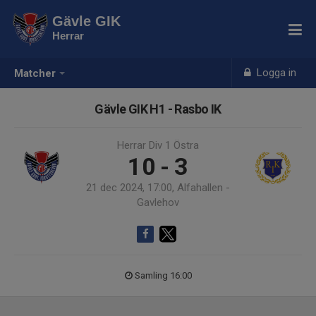
Gävle GIK
Herrar
Logga in
Matcher
Gävle GIK H1 - Rasbo IK
Herrar Div 1 Östra
10 - 3
21 dec 2024, 17:00, Alfahallen -
Gavlehov
Samling 16:00