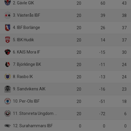
2. Gävle GIK
20
60
43
3. Västerås IBF
20
39
38
4. IBF Borlänge
20
26
37
5. IBK Hudik
20
14
37
6. KAIS Mora IF
20
-15
30
7. Björklinge BK
20
-11
24
8. Rasbo IK
20
-13
24
9. Sandvikens AIK
20
-16
23
10. Per-Ols IBF
20
-51
18
11. Storvreta Ungdom IBK
20
-72
6
12. Surahammars IBF
0
0
0