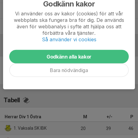
Godkänn kakor
Magnus Johansson
x
Vi använder oss av kakor (cookies) för att vår
webbplats ska fungera bra för dig. De används
även för webbanalys i syfte att hjälpa oss att
Mikael Åström
Materialförvaltare
förbättra våra tjänster.
Så använder vi cookies
Referat
Godkänn alla kakor
Bara nödvändiga
Inget referat skrivet
Tabell
Herrar Div 1 Östra
M
+/-
P
1. Vaksala SK IBK
20
39
46