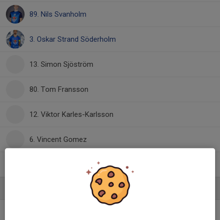
89. Nils Svanholm
3. Oskar Strand Söderholm
13. Simon Sjöström
80. Tom Fransson
12. Viktor Karles-Karlsson
6. Vincent Gomez
97. Wille Källberg
Ledare
Christian Byman
x