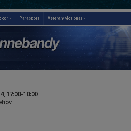
ickor
Parasport
Veteran/Motionär
4, 17:00-18:00
lehov