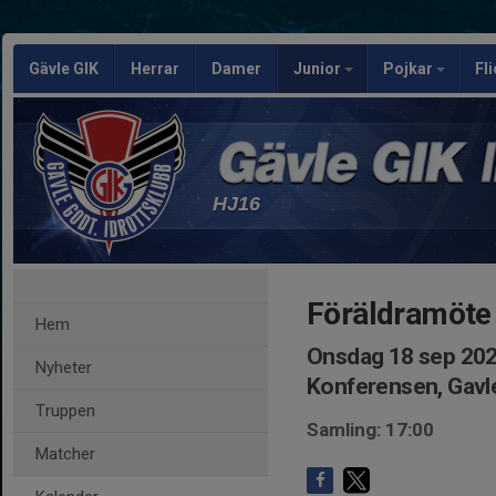
Gävle GIK
Herrar
Damer
Junior
Pojkar
Fl
HJ16
Föräldramöte
Hem
Onsdag 18 sep 202
Nyheter
Konferensen, Gav
Truppen
Samling: 17:00
Matcher