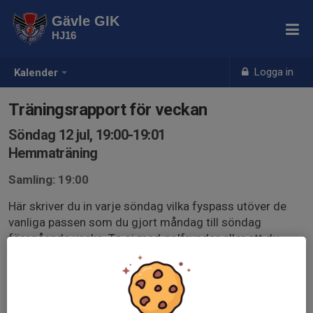
Gävle GIK
HJ16
Logga in
Kalender
Träningsrapport för veckan
Söndag 12 jul, 19:00-19:01
Hemmaträning
Samling: 19:00
Här skriver du in varje söndag vilka fyspass utöver de
vanliga passen som du gjort måndag till söndag
föregående vecka. Ta ej med golfrundor eller att du
badat med kompisar. det ska vara fysiska
pass.Exempelvis 1 gympass, 2 fotbollsträningar, en
fotbollsmatch, löpning 5km 2 ggr. Har du inte gjort
några pass så tackar nu nej i kallelsen. Har du gjort