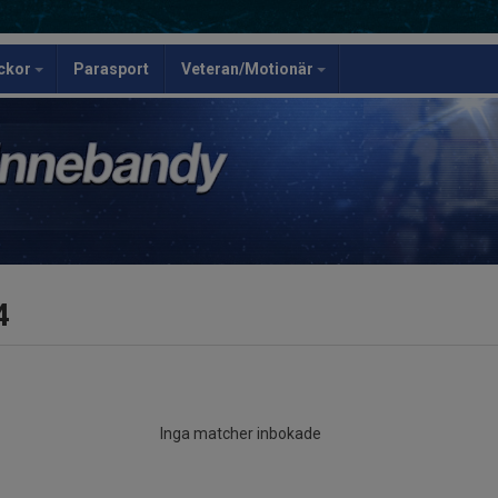
ickor
Parasport
Veteran/Motionär
4
Inga matcher inbokade