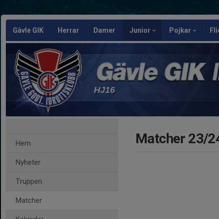
Gävle GIK
Herrar
Damer
Junior
Pojkar
Fl
HJ16
Matcher 23/2
Hem
Nyheter
Truppen
Matcher