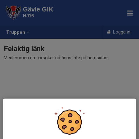
Gävle GIK
HJ16
Logga in
Truppen
Felaktig länk
Medlemmen du försöker nå finns inte på hemsidan.