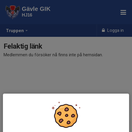
Gävle GIK
HJ16
Logga in
Truppen
Felaktig länk
Medlemmen du försöker nå finns inte på hemsidan.