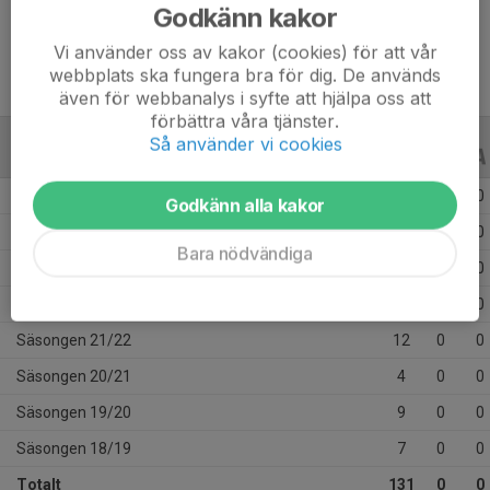
Ålder
15 år
Godkänn kakor
Vi använder oss av kakor (cookies) för att vår
webbplats ska fungera bra för dig. De används
även för webbanalys i syfte att hjälpa oss att
förbättra våra tjänster.
Så använder vi cookies
ALLA SERIER
ALLA ÅR
Säsongen 25/26
22
0
0
Godkänn alla kakor
Säsongen 24/25
30
0
0
Bara nödvändiga
Säsongen 23/24
29
0
0
Säsongen 22/23
18
0
0
Säsongen 21/22
12
0
0
Säsongen 20/21
4
0
0
Säsongen 19/20
9
0
0
Säsongen 18/19
7
0
0
Totalt
131
0
0