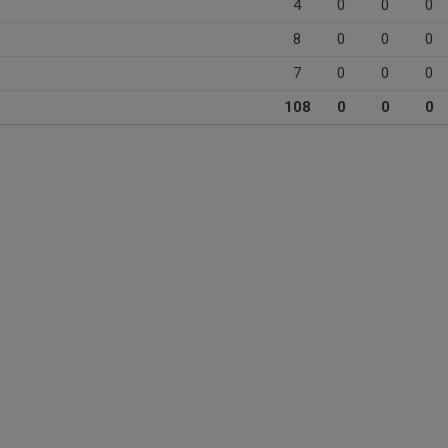
4
0
0
0
8
0
0
0
7
0
0
0
108
0
0
0