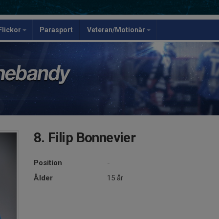
Flickor
Parasport
Veteran/Motionär
8. Filip Bonnevier
Position
-
Ålder
15 år