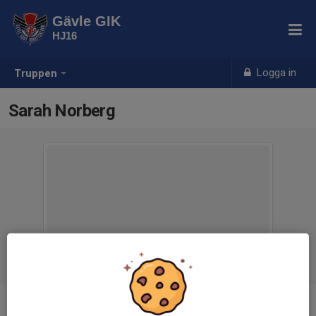
Gävle GIK
HJ16
Logga in
Truppen
Sarah Norberg
Titel
Kassör