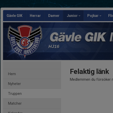
Gävle GIK
Herrar
Damer
Junior
Pojkar
Fl
HJ16
Felaktig länk
Hem
Medlemmen du försöker nå
Nyheter
Truppen
Matcher