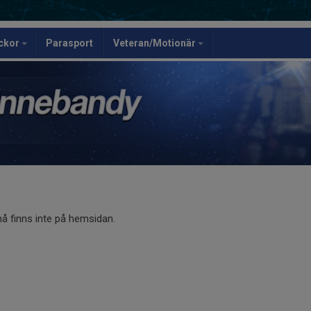
ickor
Parasport
Veteran/Motionär
 finns inte på hemsidan.