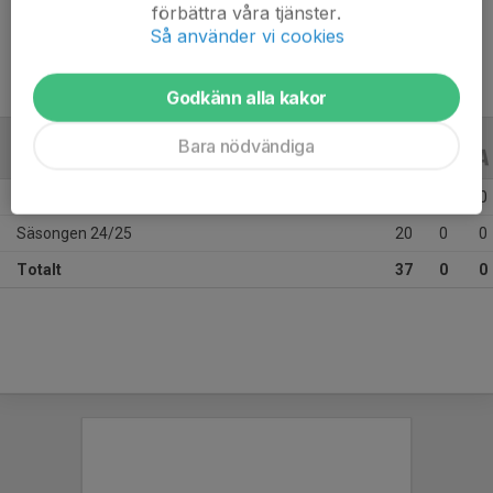
Ålder
15 år
förbättra våra tjänster.
Så använder vi cookies
Godkänn alla kakor
Bara nödvändiga
ALLA SERIER
ALLA ÅR
Säsongen 25/26
17
0
0
Säsongen 24/25
20
0
0
Totalt
37
0
0