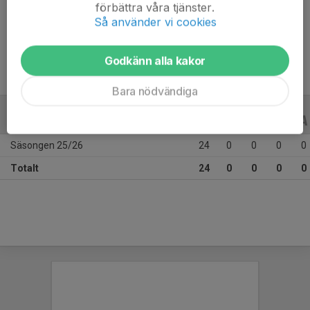
Ålder
15 år
förbättra våra tjänster.
Så använder vi cookies
Tidigare klubbar
Skutskärs IBK
Godkänn alla kakor
Bara nödvändiga
ALLA SERIER
ALLA ÅR
Säsongen 25/26
24
0
0
0
0
Totalt
24
0
0
0
0