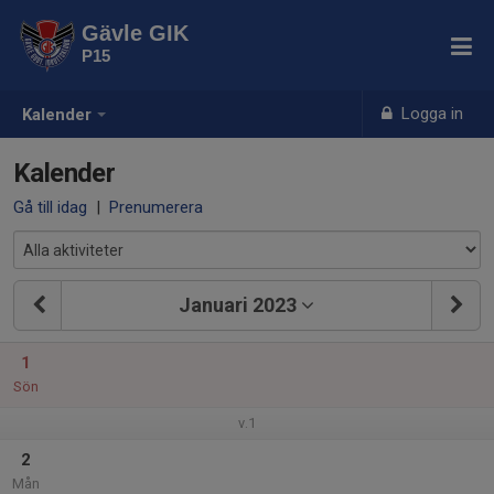
Gävle GIK
P15
Logga in
Kalender
Kalender
Gå till idag
|
Prenumerera
Januari 2023
1
Sön
v.1
2
Mån