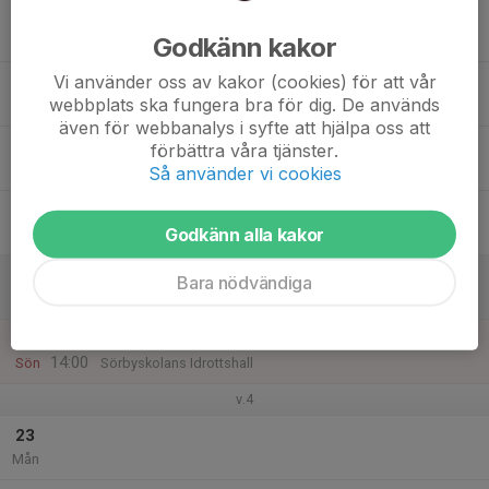
17
Godkänn kakor
Tis
Vi använder oss av kakor (cookies) för att vår
18
webbplats ska fungera bra för dig. De används
Ons
även för webbanalys i syfte att hjälpa oss att
19
förbättra våra tjänster.
Tor
Så använder vi cookies
20
Godkänn alla kakor
Fre
21
10:00
Sammandrag, Jernvallen
Bara nödvändiga
16:00
Lör
Jernvallen Sandviken
22
13:00
Träning P15
14:00
Sön
Sörbyskolans Idrottshall
v.4
23
Mån