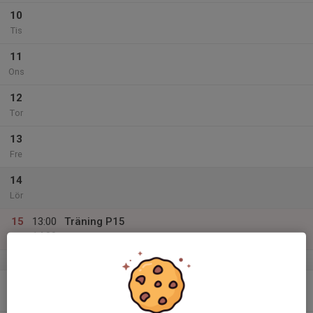
10
Tis
11
Ons
12
Tor
13
Fre
14
Lör
15
13:00
Träning P15
14:00
Sön
Sörbyskolans Idrottshall
v.3
16
Mån