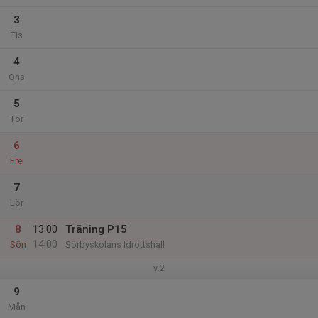
3
Tis
4
Ons
5
Tor
6
Fre
7
Lör
8
13:00
Träning P15
14:00
Sön
Sörbyskolans Idrottshall
v.2
9
Mån