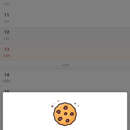
Tor
11
Fre
12
Lör
13
Sön
v.29
14
Mån
15
Tis
16
Ons
17