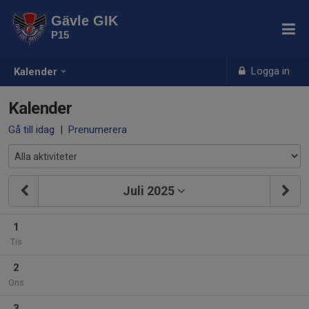
Gävle GIK
P15
Logga in
Kalender
Kalender
Gå till idag
|
Prenumerera
Juli 2025
1
Tis
2
Ons
3