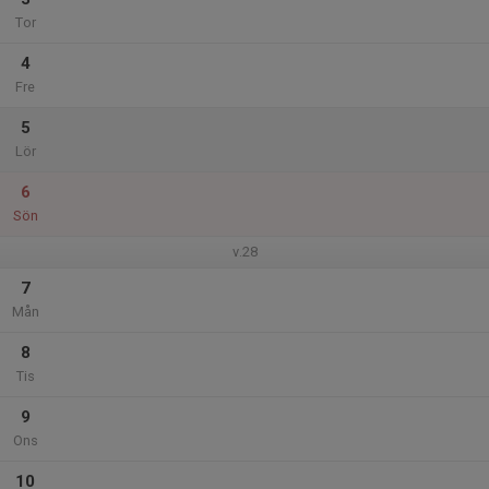
Tor
4
Fre
5
Lör
6
Sön
v.28
7
Mån
8
Tis
9
Ons
10