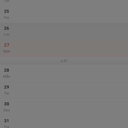
Tor
25
Fre
26
Lör
27
Sön
v.31
28
Mån
29
Tis
30
Ons
31
Tor