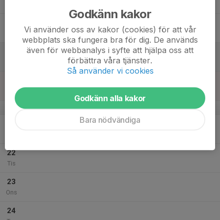
Tor
Godkänn kakor
18
Vi använder oss av kakor (cookies) för att vår
Fre
webbplats ska fungera bra för dig. De används
även för webbanalys i syfte att hjälpa oss att
19
förbättra våra tjänster.
Lör
Så använder vi cookies
20
Sön
Godkänn alla kakor
v.30
Bara nödvändiga
21
Mån
22
Tis
23
Ons
24