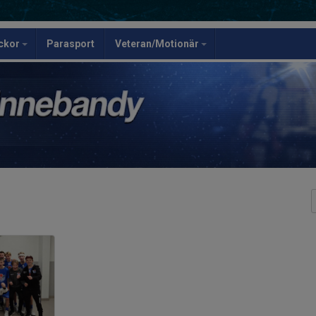
ickor
Parasport
Veteran/Motionär