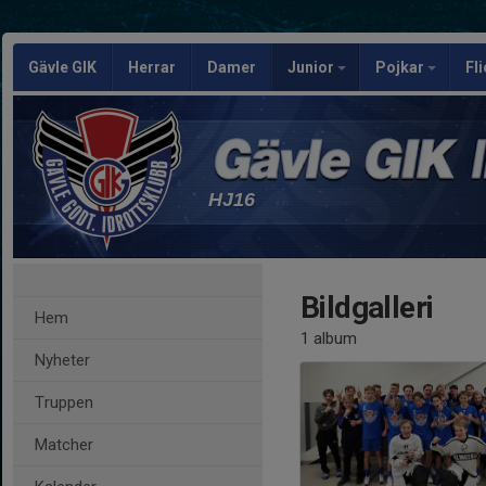
Gävle GIK
Herrar
Damer
Junior
Pojkar
Fl
HJ16
Bildgalleri
Hem
1 album
Nyheter
Truppen
Matcher