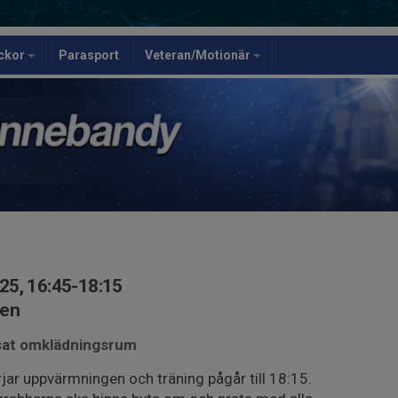
ickor
Parasport
Veteran/Motionär
25, 16:45-18:15
len
isat omklädningsrum
jar uppvärmningen och träning pågår till 18:15.