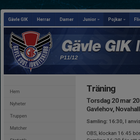
Gävle GIK
Herrar
Damer
Junior
Pojkar
Fl
P11/12
Träning
Hem
Torsdag 20 mar 20
Nyheter
Gavlehov, Novahal
Truppen
Samling: 16:30, I anv
Matcher
OBS, klockan 16:45 bör