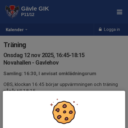
Gävle GIK
P11/12
Logga in
Kalender
Träning
Onsdag 12 nov 2025, 16:45-18:15
Novahallen - Gavlehov
Samling: 16:30, I anvisat omklädningsrum
OBS, klockan 16:45 börjar uppvärmningen och träning
pågår till 18:15.
Samling 16:30 för att grabbarna ska hinna byta om och
prata med alla.