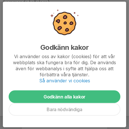
kommande kallelser.)
Det krävs svar för att kunna tas ut till match. EJ SVAR
räknas som KAN EJ.
De som spelar match aktiveras anmälan till match
(senast torsdag innan match).
Godkänn kakor
(Tiden är satt som sista tid för svar och krävs
Vi använder oss av kakor (cookies) för att vår
tid/samling, men kallelsen är enbart för
webbplats ska fungera bra för dig. De används
även för webbanalys i syfte att hjälpa oss att
intresseanmälan).
förbättra våra tjänster.
Så använder vi cookies
Godkänn alla kakor
Bara nödvändiga