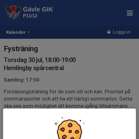
Gävle GIK
P11/12
Logga in
Kalender
Fysträning
Torsdag 30 jul, 18:00-19:00
Hemlingby spårcentral
Samling: 17:50
Försäsongsträning för de som vill och kan. Prioritet på
sommarsporter och att ha ett härligt sommarlov. Detta
ska ses som möjlighet att komma igång tillsammans
(extra viktigt så vi även har nya spelare), för de som inte
har andra aktiviteter eller bara vill bättra på konditionen
inför innebandy säsongen. Klä er efter väder. Blir det
inställt meddelas det genom att alla deltagare sätts