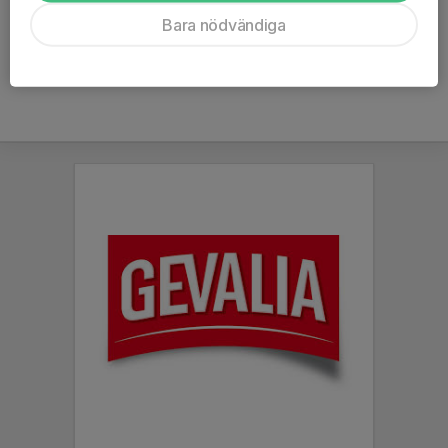
Ålder
13 år
Bara nödvändiga