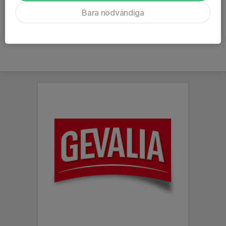
Ålder
13 år
Bara nödvändiga