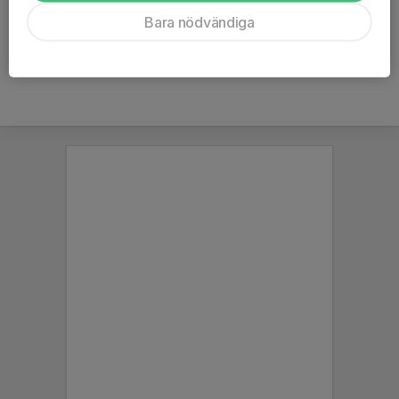
Ålder
13 år
Bara nödvändiga