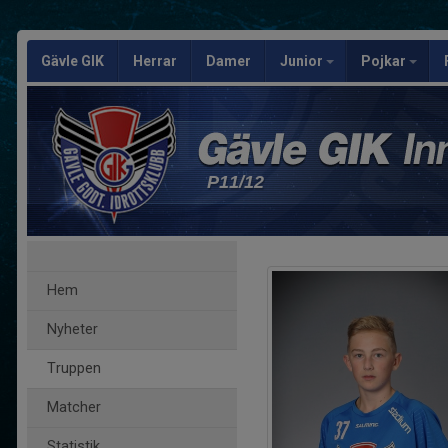
Gävle GIK
Herrar
Damer
Junior
Pojkar
P11/12
Hem
Nyheter
Truppen
Matcher
Statistik