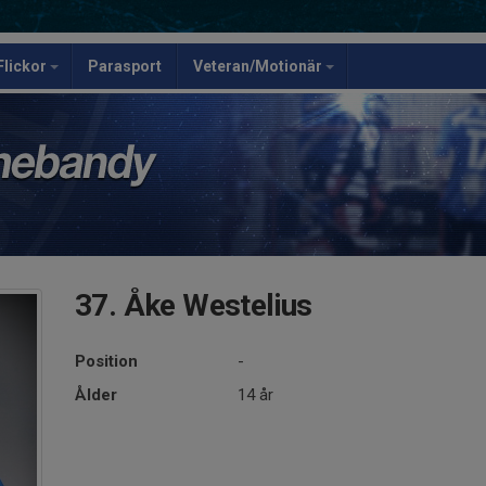
Flickor
Parasport
Veteran/Motionär
37. Åke Westelius
Position
-
Ålder
14 år