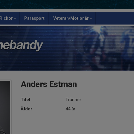
Flickor
Parasport
Veteran/Motionär
Anders Estman
Titel
Tränare
Ålder
44 år