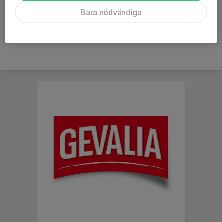
Ålder
13 år
Bara nödvändiga