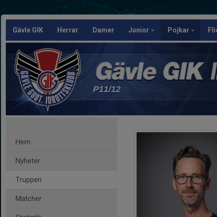
Gävle GIK
Herrar
Damer
Junior
Pojkar
Fl
P11/12
Hem
Nyheter
Truppen
Matcher