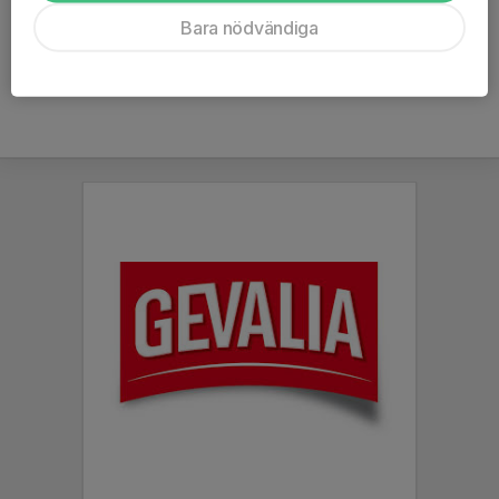
Ålder
14 år
Bara nödvändiga