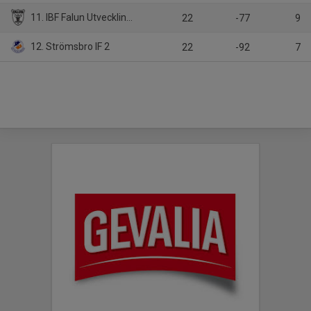
11. IBF Falun Utveckling 2
22
-77
9
12. Strömsbro IF 2
22
-92
7