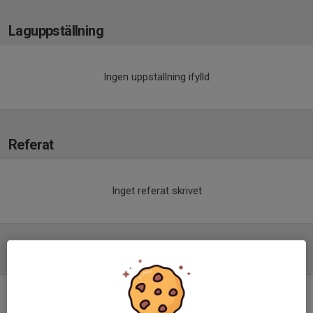
Laguppställning
Ingen uppställning ifylld
Referat
Inget referat skrivet
Tabell
Herrar Division 3
Dalarna/Gävleborg