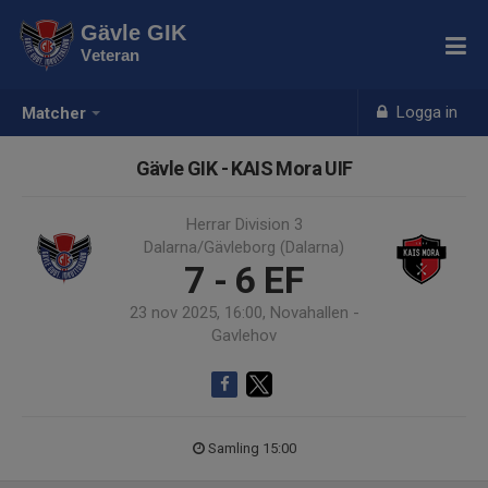
Gävle GIK
Veteran
Logga in
Matcher
Gävle GIK - KAIS Mora UIF
Herrar Division 3
Dalarna/Gävleborg (Dalarna)
7 - 6
EF
23 nov 2025, 16:00, Novahallen -
Gavlehov
Samling 15:00