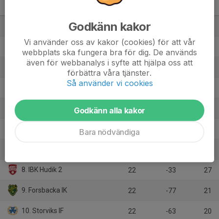
(Dalarna)
M
+/-
P
Godkänn kakor
1. Gävle GIK 3
22
89
54
Vi använder oss av kakor (cookies) för att vår
2. KAIS Mora UIF
22
76
52
webbplats ska fungera bra för dig. De används
även för webbanalys i syfte att hjälpa oss att
3. Valbo AIF
22
60
52
förbättra våra tjänster.
Så använder vi cookies
4. KFUM Falun
22
83
48
5. IBK Njutånger
22
29
43
Godkänn alla kakor
6. Wallviks IK
22
33
34
Bara nödvändiga
7. Alfta IBK
22
-28
28
8. IBK Hudik 2
22
-33
27
9. Forsbacka IK
22
-77
21
10. Storviks IF
22
-63
20