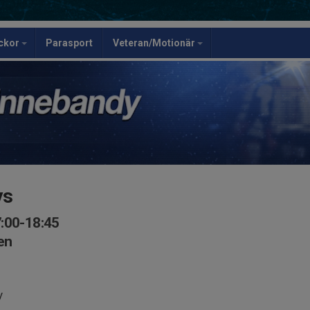
ickor
Parasport
Veteran/Motionär
ys
7:00-18:45
en
y