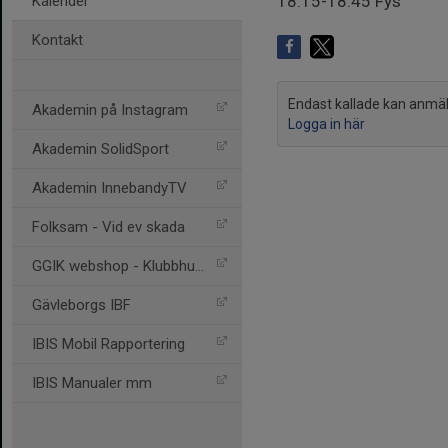
18:15-18:45 Fys
Kalender
Kontakt
Endast kallade kan anmäla 
Akademin på Instagram
Logga in här
Akademin SolidSport
Akademin InnebandyTV
Folksam - Vid ev skada
GGIK webshop - Klubbhuset
Gävleborgs IBF
IBIS Mobil Rapportering
IBIS Manualer mm