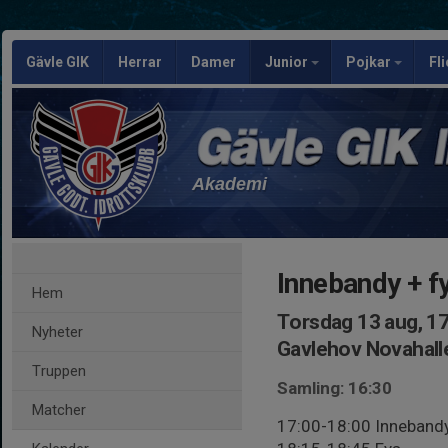
Gävle GIK
Herrar
Damer
Junior
Pojkar
Fl
Akademi
Innebandy + f
Hem
Torsdag 13 aug, 1
Nyheter
Gavlehov Novahall
Truppen
Samling: 16:30
Matcher
17:00-18:00 Inneband