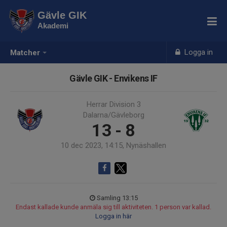
Gävle GIK
Akademi
Logga in
Matcher
Gävle GIK - Envikens IF
Herrar Division 3
Dalarna/Gävleborg
13 - 8
10 dec 2023, 14:15, Nynäshallen
Samling 13:15
Endast kallade kunde anmäla sig till aktiviteten. 1 person var kallad.
Logga in här