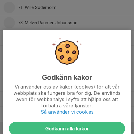
71. Wille Söderholm
73. Melvin Raumer-Johansson
76. Simon Andersson
81. Hilmer Gustafsson
87. Elias Bergfors
Godkänn kakor
91. Filip Hedkvist
Vi använder oss av kakor (cookies) för att vår
webbplats ska fungera bra för dig. De används
även för webbanalys i syfte att hjälpa oss att
97. Theo Lingvall
förbättra våra tjänster.
Så använder vi cookies
99. Erik Lindberg
Godkänn alla kakor
Ledare