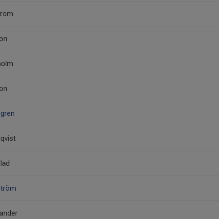
tröm
son
holm
son
dgren
qvist
lad
ström
lander