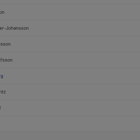
on
mer-Johansson
rsson
afsson
rg
ntz
l