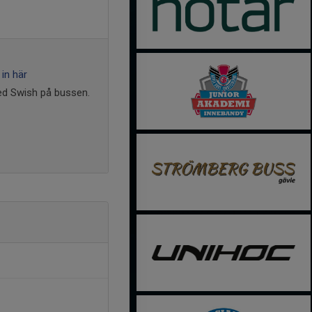
in här
med Swish på bussen.