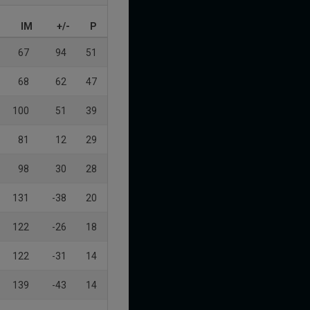
IM
+/-
P
67
94
51
68
62
47
100
51
39
81
12
29
98
30
28
131
-38
20
122
-26
18
122
-31
14
139
-43
14