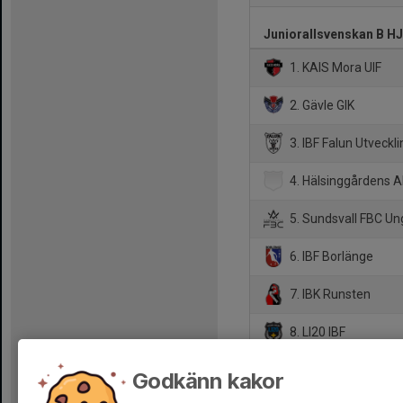
Juniorallsvenskan B H
1. KAIS Mora UIF
2. Gävle GIK
3. IBF Falun Utveckli
4. Hälsinggårdens A
5. Sundsvall FBC U
6. IBF Borlänge
7. IBK Runsten
8. LI20 IBF
9. IBF Hedemora
Godkänn kakor