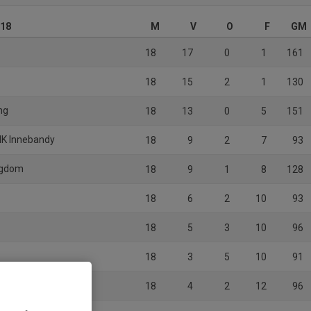
J18
M
V
O
F
GM
18
17
0
1
161
18
15
2
1
130
ng
18
13
0
5
151
IK Innebandy
18
9
2
7
93
ngdom
18
9
1
8
128
18
6
2
10
93
18
5
3
10
96
18
3
5
10
91
18
4
2
12
96