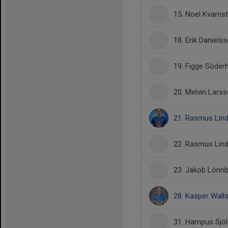
15. Noel Kvarns
18. Erik Daniels
19. Figge Söder
20. Melvin Lars
21. Rasmus Lin
22. Rasmus Lind
23. Jakob Lönnb
28. Kasper Wall
31. Hampus Sjö