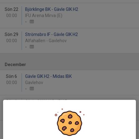
Sön 22
Björklinge BK - Gävle GIK H2
00:00
IFU Arena Mirva (E)
-
Sön 29
Strömsbro IF - Gävle GIK H2
00:00
Alfahallen - Gavlehov
-
December
Sön 6
Gävle GIK H2 - Midas IBK
00:00
Gavlehov
-
Sön 6
Gävle GIK HJ18 - IBK Runsten
00:00
Alfahallen - Gavlehov
-
Sön 13
Valbo AIF - Gävle GIK HJ18
00:00
Valbo Sportcentrum