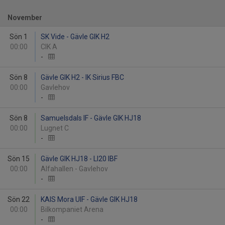
November
Sön 1
SK Vide - Gävle GIK H2
00:00
CIK A
-
Sön 8
Gävle GIK H2 - IK Sirius FBC
00:00
Gavlehov
-
Sön 8
Samuelsdals IF - Gävle GIK HJ18
00:00
Lugnet C
-
Sön 15
Gävle GIK HJ18 - LI20 IBF
00:00
Alfahallen - Gavlehov
-
Sön 22
KAIS Mora UIF - Gävle GIK HJ18
00:00
Bilkompaniet Arena
-