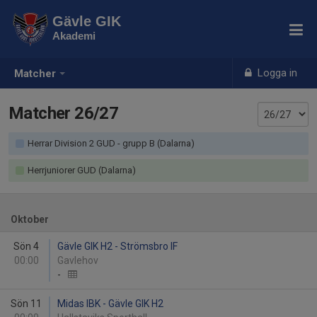
Gävle GIK
Akademi
Logga in
Matcher
Matcher 26/27
Herrar Division 2 GUD - grupp B (Dalarna)
Herrjuniorer GUD (Dalarna)
Oktober
Sön 4
Gävle GIK H2 - Strömsbro IF
00:00
Gavlehov
-
Sön 11
Midas IBK - Gävle GIK H2