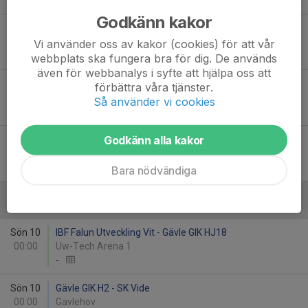
-
Godkänn kakor
Sön 13
IBK Runsten - Gävle GIK H2
00:00
Novahallen - Gavlehov
Vi använder oss av kakor (cookies) för att vår
-
webbplats ska fungera bra för dig. De används
även för webbanalys i syfte att hjälpa oss att
Sön 20
Vaksala SK IBK 2 - Gävle GIK H2
förbättra våra tjänster.
00:00
IFU Arena DHinox (D)
Så använder vi cookies
-
Godkänn alla kakor
Sön 20
Gävle GIK HJ18 - IBF Falun Utveckling Svart
00:00
Alfahallen - Gavlehov
-
Bara nödvändiga
Januari - 2027
Sön 10
IBF Falun Utveckling Vit - Gävle GIK HJ18
00:00
Uw-Tech Arena 1
-
Sön 10
Gävle GIK H2 - SK Vide
00:00
Gavlehov