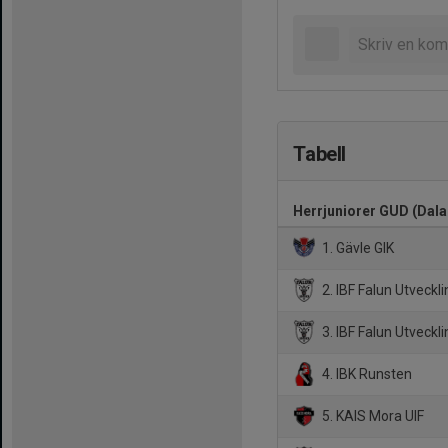
Tabell
Herrjuniorer GUD (Dala
1. Gävle GIK
2. IBF Falun Utveckl
3. IBF Falun Utveckli
4. IBK Runsten
5. KAIS Mora UIF