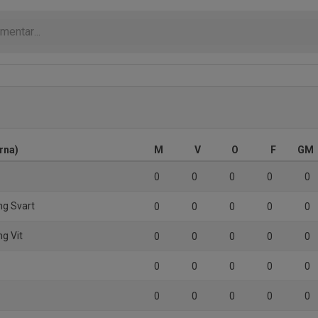
rna)
M
V
O
F
GM
0
0
0
0
0
ing Svart
0
0
0
0
0
ng Vit
0
0
0
0
0
0
0
0
0
0
0
0
0
0
0