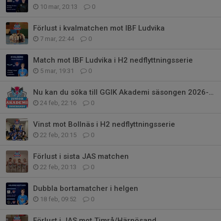
10 mar, 20:13
0
Förlust i kvalmatchen mot IBF Ludvika
7 mar, 22:44
0
Match mot IBF Ludvika i H2 nedflyttningsserie
5 mar, 19:31
0
Nu kan du söka till GGIK Akademi säsongen 2026-27!
24 feb, 22:16
0
Vinst mot Bollnäs i H2 nedflyttningsserie
22 feb, 20:15
0
Förlust i sista JAS matchen
22 feb, 20:13
0
Dubbla bortamatcher i helgen
18 feb, 09:52
0
Förlust i JAS mot Timrå/Härnösand