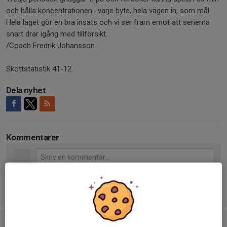
och hålla koncentrationen i varje byte, hela vägen in, som mål.
Hela laget gör en bra insats och vi ser fram emot att serierna
snart drar igång med tillförsikt.
/Coach Fredrik Johansson
Skottstatistik 41-12.
Dela nyhet
Kommentarer
Tidigare nyheter
Akademitruppen 2026/2027