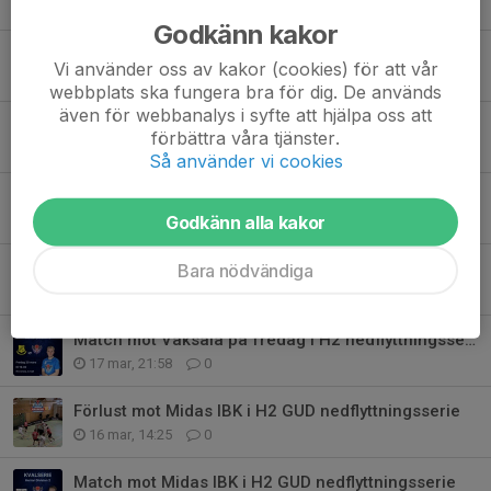
6 jun, 12:26
0
Godkänn kakor
Säsongsavslutning för Akademin 25/26
Vi använder oss av kakor (cookies) för att vår
2 maj, 19:03
0
webbplats ska fungera bra för dig. De används
även för webbanalys i syfte att hjälpa oss att
Vinst mot IBF Gagnef i sista omgången av H2 nedflyttningsserie
förbättra våra tjänster.
26 mar, 07:43
0
Så använder vi cookies
Match mot IBF Gagnef i H2 GUD nedflyttningsserie på onsdag
Godkänn alla kakor
23 mar, 09:23
0
Förlust i jämn match mot Vaksala i H2 nedflyttningsserie
Bara nödvändiga
21 mar, 11:36
0
Match mot Vaksala på fredag i H2 nedflyttningsserie
17 mar, 21:58
0
Förlust mot Midas IBK i H2 GUD nedflyttningsserie
16 mar, 14:25
0
Match mot Midas IBK i H2 GUD nedflyttningsserie